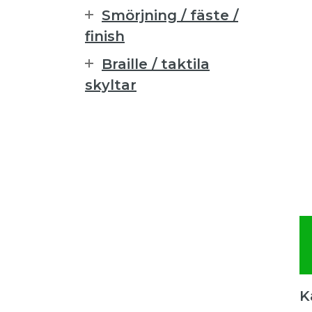
Smörjning / fäste /
finish
Braille / taktila
skyltar
K