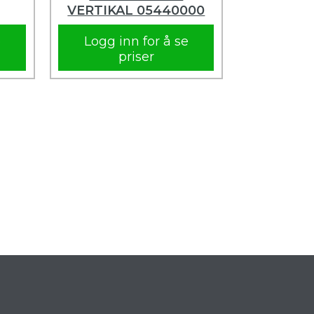
VERTIKAL 05440000
e
Logg inn for å se
priser