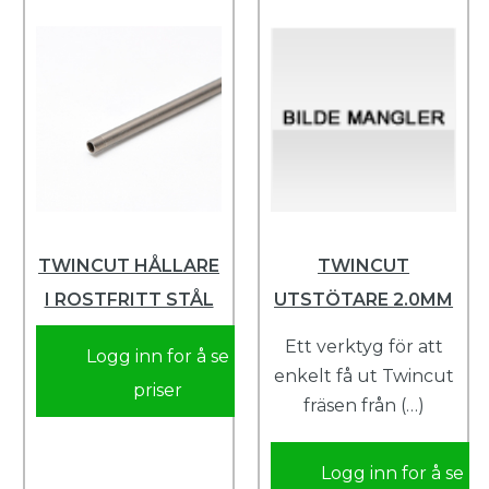
TWINCUT HÅLLARE
TWINCUT
I ROSTFRITT STÅL
UTSTÖTARE 2.0MM
Ett verktyg för att
Logg inn for å se
enkelt få ut Twincut
priser
fräsen från (…)
Logg inn for å se