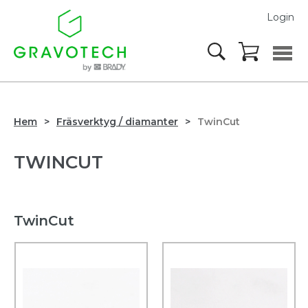
Login
Hem
Fräsverktyg / diamanter
TwinCut
TWINCUT
TwinCut