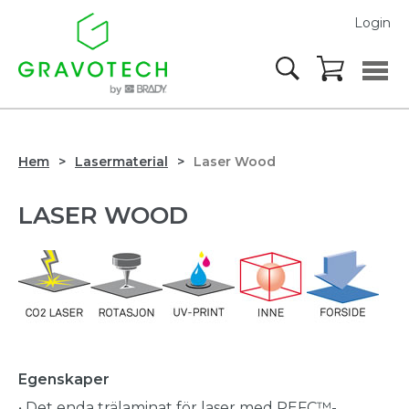
Login
Hem
Lasermaterial
Laser Wood
LASER WOOD
Egenskaper
• Det enda trälaminat för laser med
PEFC™-