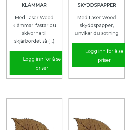
KLÄMMAR
SKYDDSPAPPER
Med Laser Wood
Med Laser Wood
klämmar, fästar du
skyddspapper,
skivorna til
unvikar du sotning
skjärbordet så (…)
Logg inn for å se
Logg inn for å se
priser
priser