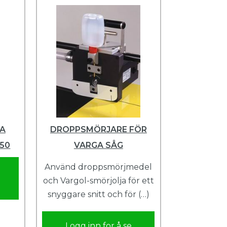
VA
DROPPSMÖRJARE FÖR
50
VARGA SÅG
Använd droppsmörjmedel
och Vargol-smörjolja för ett
snyggare snitt och för (…)
Logg inn for å se