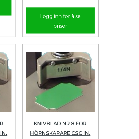
Logg inn for å se
priser
ÖR
KNIVBLAD NR 8 FÖR
IN.
HÖRNSKÄRARE CSC IN.