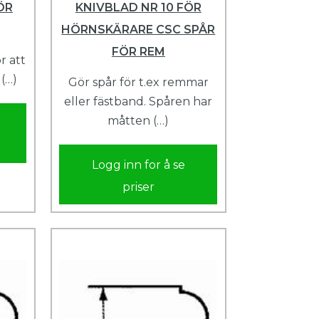
ÖR
KNIVBLAD NR 10 FÖR
HÖRNSKÄRARE CSC SPÅR
FÖR REM
r att
 (…)
Gör spår för t.ex remmar
eller fästband. Spåren har
måtten (…)
Logg inn for å se
priser