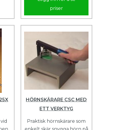
priser
25X
HÖRNSKÄRARE CSC MED
ETT VERKTYG
vid
Praktisk hörnskärare som
ppen
enkelt skär snygga hörn på