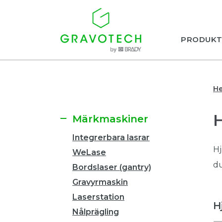
PRODUKT
H
Märkmaskiner
Integrerbara lasrar
Hj
WeLase
du
Bordslaser (gantry)
Gravyrmaskin
Laserstation
H
Nålprägling