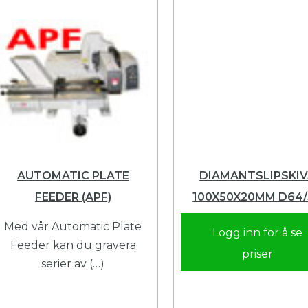
AUTOMATIC PLATE
DIAMANTSLIPSKI
FEEDER (APF)
100X50X20MM D64/
Med vår Automatic Plate
Logg inn for å se
Feeder kan du gravera
priser
serier av (…)