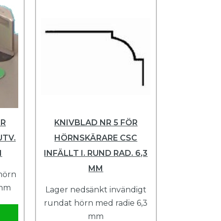
ÖR
KNIVBLAD NR 5 FÖR
UTV.
HÖRNSKÄRARE CSC
M
INFÄLLT I. RUND RAD. 6,3
MM
hörn
 mm
Lager nedsänkt invändigt
rundat hörn med radie 6,3
mm