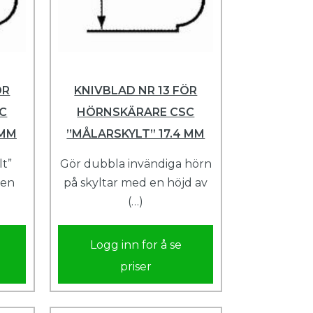
ÖR
KNIVBLAD NR 13 FÖR
C
HÖRNSKÄRARE CSC
2MM
”MÅLARSKYLT” 17.4 MM
lt”
Gör dubbla invändiga hörn
 en
på skyltar med en höjd av
(…)
Logg inn for å se
priser