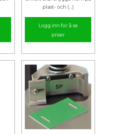
plast- och (…)
Logg inn for å se
priser