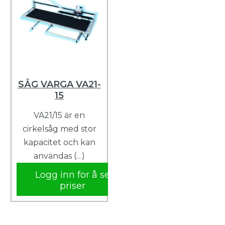
SÅG VARGA VA21-
15
VA21/15 är en
cirkelsåg med stor
kapacitet och kan
användas (…)
Logg inn for å se
priser