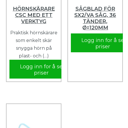
HÖRNSKÄRARE
SÅGBLAD FÖR
CSC MED ETT
SX2/VA SÅG, 36
VERKTYG
TÄNDER,
Ø=120MM
Praktisk hörnskärare
Logg inn for å se
som enkelt skär
priser
snygga hörn på
plast- och (…)
Logg inn for å se
priser