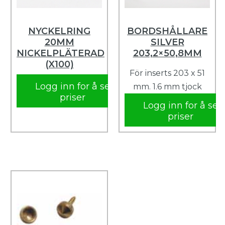
NYCKELRING
BORDSHÅLLARE
20MM
SILVER
NICKELPLÄTERAD
203,2×50,8MM
(X100)
För inserts 203 x 51
Logg inn for å se
mm. 1.6 mm tjock
priser
Logg inn for å se
priser