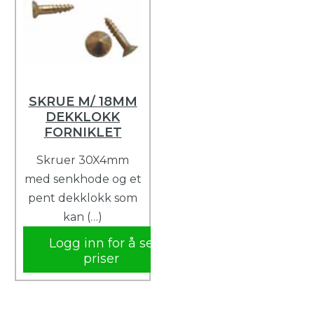
SKRUE M/ 18MM
DEKKLOKK
FORNIKLET
Skruer 30X4mm
med senkhode og et
pent dekklokk som
kan (…)
Logg inn for å se
priser