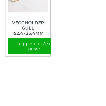
VEGGHOLDER
GULL
152,4×25,4MM
Logg inn for å se
priser