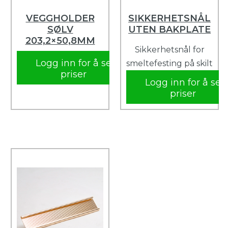
VEGGHOLDER
SIKKERHETSNÅL
SØLV
UTEN BAKPLATE
203,2×50,8MM
Sikkerhetsnål for
Logg inn for å se
smeltefesting på skilt
priser
Logg inn for å se
priser