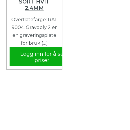
SORT-HVIT
2,4MM
Overflatefarge: RAL
9004. Gravoply 2 er
en graveringsplate
for bruk (…)
Logg inn for å se
priser