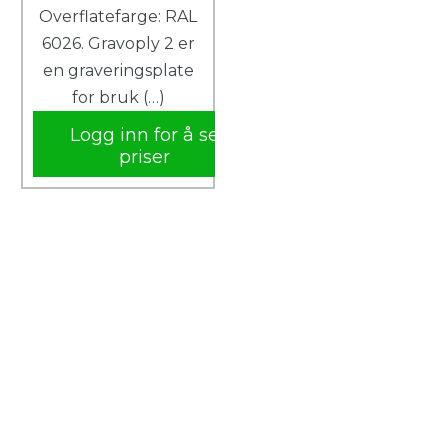
Overflatefarge: RAL
6026. Gravoply 2 er
en graveringsplate
for bruk (…)
Logg inn for å se
priser