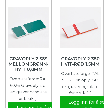
GRAVOPLY 2 389
GRAVOPLY 2 380
MELLOMGRØNN-
HVIT-RØD 1,5MM
HVIT 0,8MM
Overflatefarge: RAL
Overflatefarge: RAL
9016. Gravoply 2 er
6026. Gravoply 2 er
en graveringsplate
en graveringsplate
for bruk (…)
for bruk (…)
Logg inn for å se
Logg inn for å se
priser