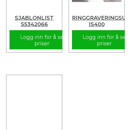
SJABLONLIST
RINGGRAVERINGSU
55342066
IS400
Logg inn for å se
Logg inn for å se
priser
priser