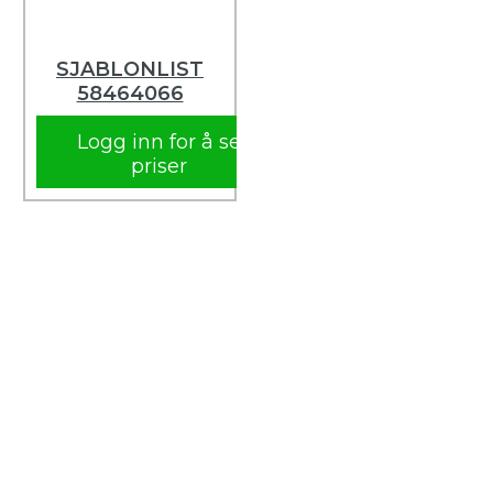
SJABLONLIST
58464066
Logg inn for å se
priser