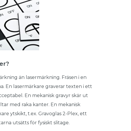
ser?
rkning än lasermärkning. Fräsen i en
 En lasermärkare graverar texten i ett
acceptabel. En mekanisk gravyr skär ut
yltar med raka kanter. En mekanisk
re ytskikt, t.ex. Gravoglas 2-Plex, ett
rna utsätts för fysiskt slitage.