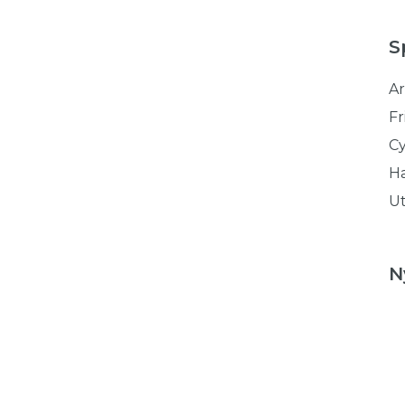
S
Ar
Fr
Cy
Ha
Ut
N