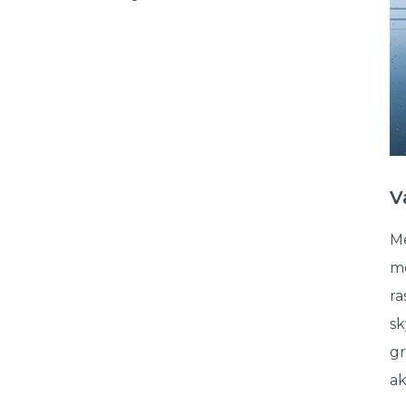
V
Me
me
ra
sk
gr
ak