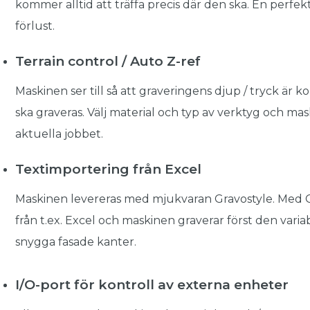
kommer alltid att träffa precis där den ska. En perfek
förlust.
Terrain control / Auto Z-ref
Maskinen ser till så att graveringens djup / tryck är ko
ska graveras. Välj material och typ av verktyg och mask
aktuella jobbet.
Textimportering från Excel
Maskinen levereras med mjukvaran Gravostyle. Med G
från t.ex. Excel och maskinen graverar först den vari
snygga fasade kanter.
I/O-port för kontroll av externa enheter