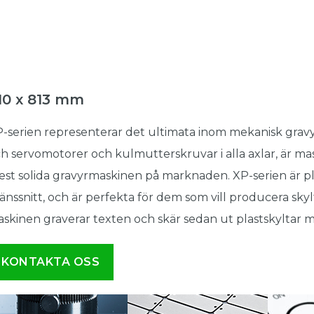
10 x 813 mm
-serien representerar det ultimata inom mekanisk gravy
h servomotorer och kulmutterskruvar i alla axlar, är ma
st solida gravyrmaskinen på marknaden. XP-serien är 
änssnitt, och är perfekta för dem som vill producera skylt
skinen graverar texten och skär sedan ut plastskyltar 
KONTAKTA OSS