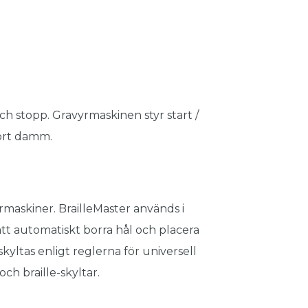
 stopp. Gravyrmaskinen styr start /
bort damm.
yrmaskiner. BrailleMaster används i
att automatiskt borra hål och placera
skyltas enligt reglerna för universell
ch braille-skyltar.