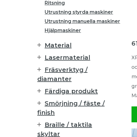
Ritsning
Utrustning styrda maskiner
Utrustning manuella maskiner
Hjälpmaskiner
6
Material
Lasermaterial
XP
oc
Fräsverktyg /
me
diamanter
gr
Färdiga produkt
Ma
Smörjning / fäste /
finish
Braille / taktila
skyltar