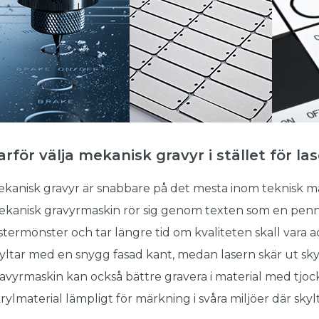
arför välja mekanisk gravyr i stället för la
kanisk gravyr är snabbare på det mesta inom teknisk mä
kanisk gravyrmaskin rör sig genom texten som en penna.
stermönster och tar längre tid om kvaliteten skall vara 
yltar med en snygg fasad kant, medan lasern skär ut sk
avyrmaskin kan också bättre gravera i material med tjocka
rylmaterial lämpligt för märkning i svåra miljöer där skylta