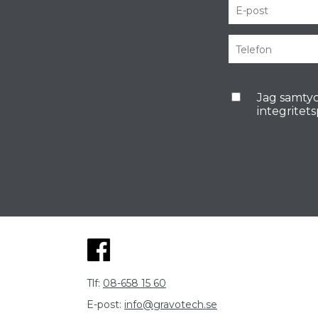
Jag samtyc
integritet
Tlf:
08-658 15 60
E-post:
info@gravotech.se