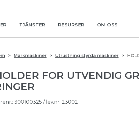
ER
TJÄNSTER
RESURSER
OM OSS
em
Märkmaskiner
Utrustning styrda maskiner
HOLD
HOLDER FOR UTVENDIG GR
RINGER
renr.:
300100325
/ lev.nr. 23002