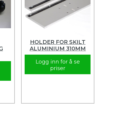
HOLDER FOR SKILT
G
ALUMINIUM 310MM
Logg inn for å se
e
priser