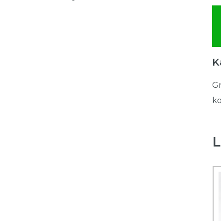
K
Gr
ko
L