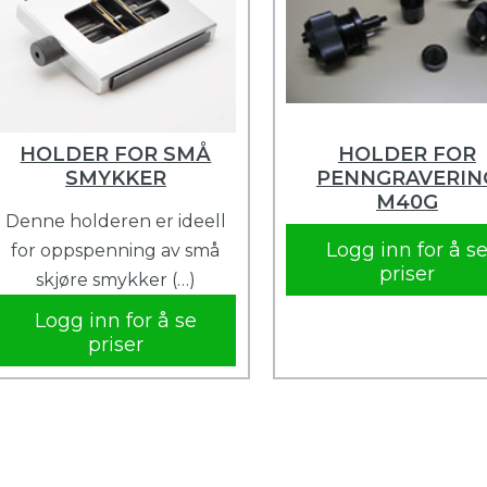
HOLDER FOR SMÅ
HOLDER FOR
SMYKKER
PENNGRAVERIN
M40G
Denne holderen er ideell
Logg inn for å s
for oppspenning av små
priser
skjøre smykker (…)
Logg inn for å se
priser