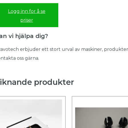
Logg inn for å se
priser
an vi hjälpa dig?
avotech erbjuder ett stort urval av maskiner, produkter
ntakta oss gärna.
iknande produkter