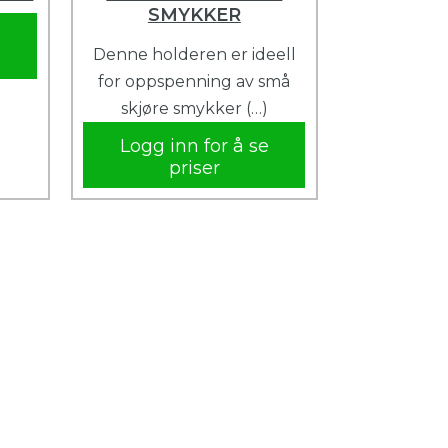
SMYKKER
e
Denne holderen er ideell
for oppspenning av små
skjøre smykker (…)
Logg inn for å se
priser