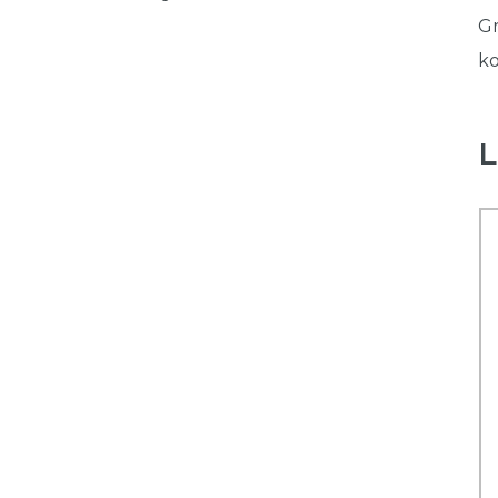
Gr
ko
L