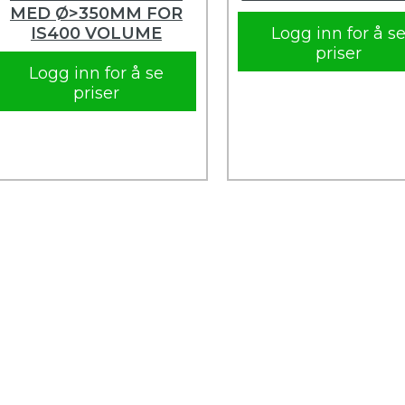
MED Ø>350MM FOR
IS400 VOLUME
Logg inn for å s
priser
Logg inn for å se
priser