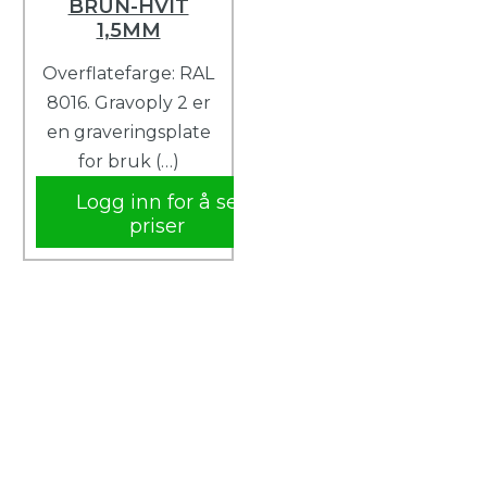
BRUN-HVIT
1,5MM
Overflatefarge: RAL
8016. Gravoply 2 er
en graveringsplate
for bruk (…)
Logg inn for å se
priser