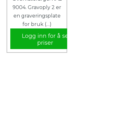
9004. Gravoply 2 er
en graveringsplate
for bruk (…)
Logg inn for å se
priser