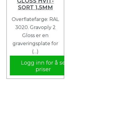
GLOSS HVIT-
SORT 1,5MM
Overflatefarge: RAL
3020. Gravoply 2
Gloss er en
graveringsplate for
(…)
Logg inn for å se
priser