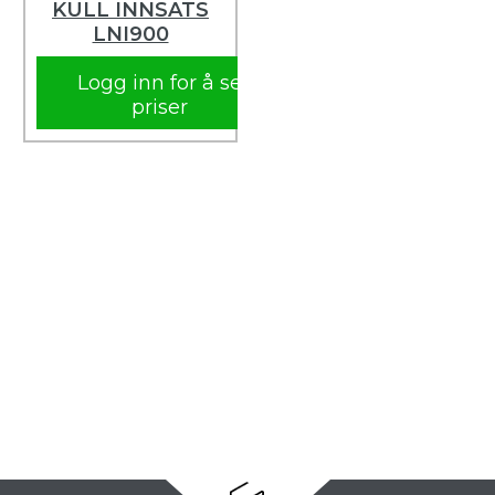
KULL INNSATS
LNI900
Logg inn for å se
priser