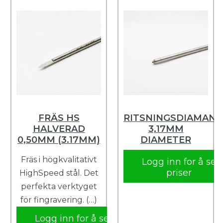
FRÄS HS
RITSNINGSDIAMANT
HALVERAD
3,17MM
0,50MM (3.17MM)
DIAMETER
Fräs i högkvalitativt
Logg inn for å se
priser
HighSpeed ​​stål. Det
perfekta verktyget
för fingravering. (…)
Logg inn for å se