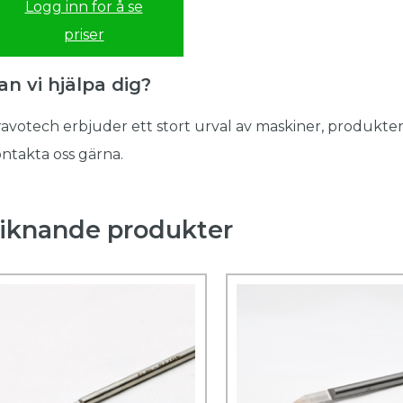
Logg inn for å se
priser
an vi hjälpa dig?
avotech erbjuder ett stort urval av maskiner, produkter
ntakta oss gärna.
iknande produkter