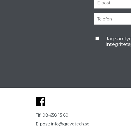
Jag samtyc
integritet
Tlf:
08-658 15 60
E-post:
info@gravotech.se