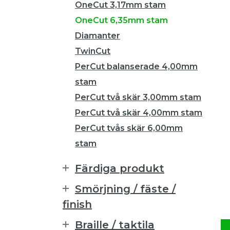
OneCut 3,17mm stam
OneCut 6,35mm stam
Diamanter
TwinCut
PerCut balanserade 4,00mm
stam
PerCut två skär 3,00mm stam
PerCut två skär 4,00mm stam
PerCut tvås skär 6,00mm
stam
Färdiga produkt
Smörjning / fäste /
finish
Braille / taktila