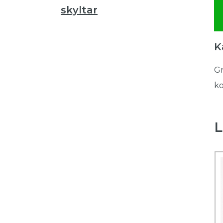
skyltar
K
Gr
ko
L