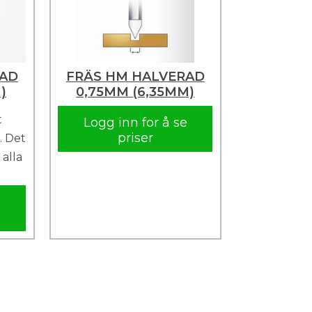
RAD
FRÄS HM HALVERAD
)
0,75MM (6,35MM)
t
Logg inn for å se
priser
. Det
 alla
e