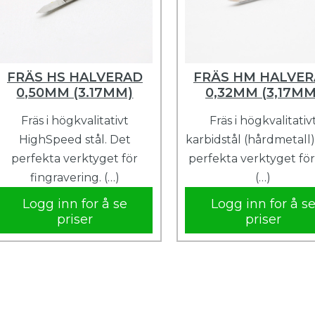
FRÄS HS HALVERAD
FRÄS HM HALVE
0,50MM (3.17MM)
0,32MM (3,17MM
Fräs i högkvalitativt
Fräs i högkvalitativ
HighSpeed ​​stål. Det
karbidstål (hårdmetall)
perfekta verktyget för
perfekta verktyget för
fingravering. (…)
(…)
Logg inn for å se
Logg inn for å s
priser
priser