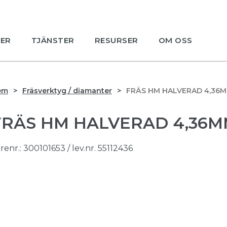
ER
TJÄNSTER
RESURSER
OM OSS
em
Fräsverktyg / diamanter
FRÄS HM HALVERAD 4,36M
FRÄS HM HALVERAD 4,36MM
renr.:
300101653
/ lev.nr. 55112436