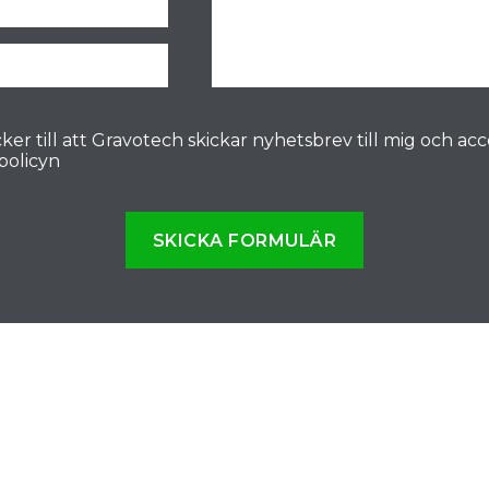
ker till att Gravotech skickar nyhetsbrev till mig och ac
spolicyn
SKICKA FORMULÄR