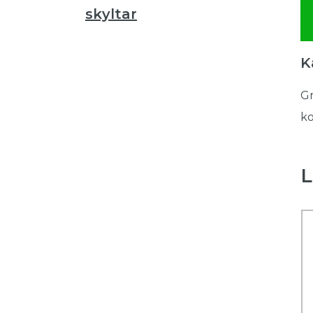
skyltar
K
Gr
ko
L