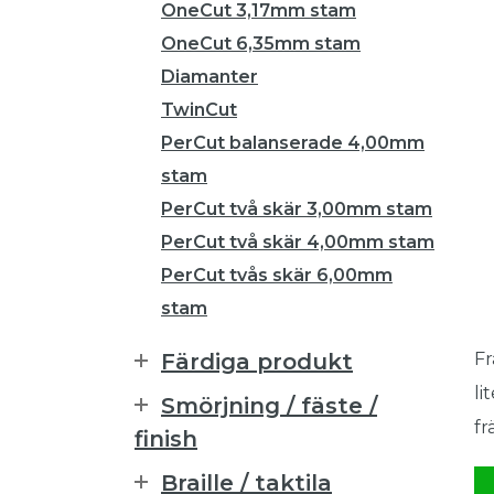
OneCut 3,17mm stam
OneCut 6,35mm stam
Diamanter
TwinCut
PerCut balanserade 4,00mm
stam
PerCut två skär 3,00mm stam
PerCut två skär 4,00mm stam
PerCut tvås skär 6,00mm
stam
Färdiga produkt
Fr
li
Smörjning / fäste /
fr
finish
Braille / taktila