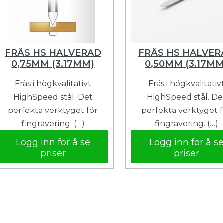
FRÄS HS HALVERAD
FRÄS HS HALVER
0,75MM (3.17MM)
0,50MM (3.17MM
Fräs i högkvalitativt
Fräs i högkvalitativ
HighSpeed ​​stål. Det
HighSpeed ​​stål. De
perfekta verktyget för
perfekta verktyget 
fingravering. (…)
fingravering. (…)
Logg inn for å se
Logg inn for å s
priser
priser