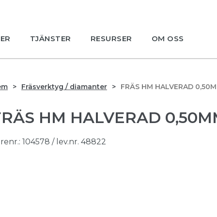
ER
TJÄNSTER
RESURSER
OM OSS
em
Fräsverktyg / diamanter
FRÄS HM HALVERAD 0,50M
FRÄS HM HALVERAD 0,50MM
renr.:
104578
/ lev.nr. 48822