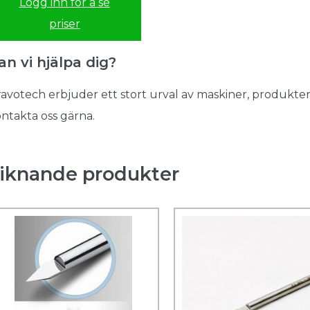
Logg inn for å se
priser
an vi hjälpa dig?
avotech erbjuder ett stort urval av maskiner, produkter
ntakta oss gärna.
iknande produkter