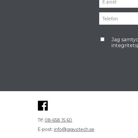
Jag samtyc
integritet
Tlf:
08-658 15 60
E-post:
info@gravotech.se