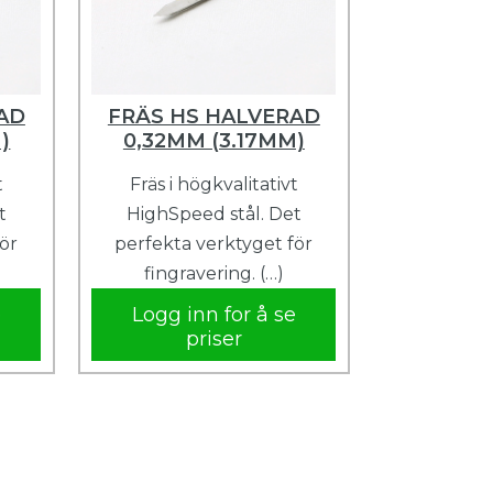
AD
FRÄS HS HALVERAD
)
0,32MM (3.17MM)
t
Fräs i högkvalitativt
t
HighSpeed ​​stål. Det
för
perfekta verktyget för
fingravering. (…)
e
Logg inn for å se
priser