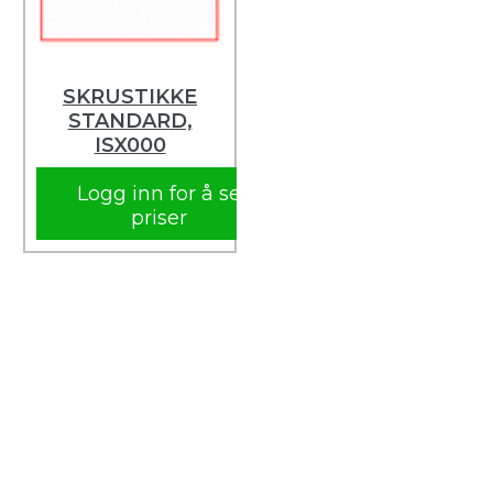
SKRUSTIKKE
STANDARD,
ISX000
Logg inn for å se
priser