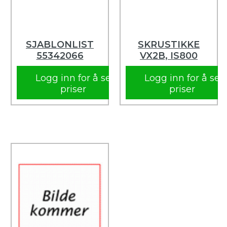
SJABLONLIST
SKRUSTIKKE
55342066
VX2B, IS800
Logg inn for å se
Logg inn for å se
priser
priser