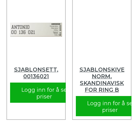
SJABLONSETT,
SJABLONSKIVE
00136021
NORM.
SKANDINAVISK
Logg inn for å se
FOR RING B
priser
Logg inn for å se
priser