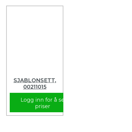
SJABLONSETT,
00211015
Logg inn for å se
priser