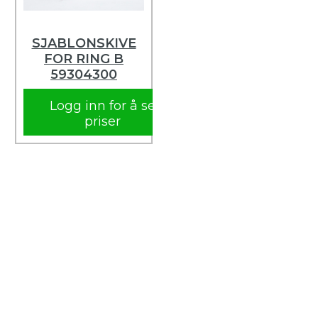
SJABLONSKIVE
FOR RING B
59304300
Logg inn for å se
priser