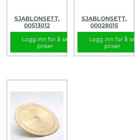
SJABLONSETT,
SJABLONSETT,
00513012
00028015
Logg inn for å se
Logg inn for å se
priser
priser