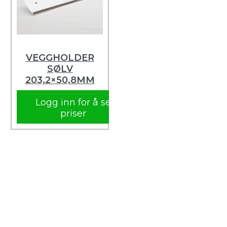
VEGGHOLDER
SØLV
203,2×50,8MM
Logg inn for å se
priser