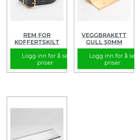
REM FOR
VEGGBRAKETT
KOFFERTSKILT
GULL 50MM
Logg inn for å se
Logg inn for å se
priser
priser