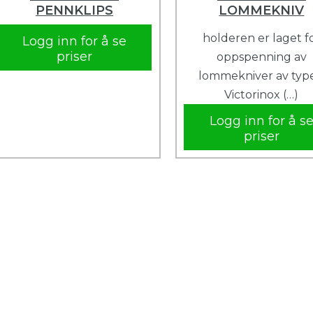
PENNKLIPS
LOMMEKNIV
holderen er laget f
Logg inn for å se
priser
oppspenning av
lommekniver av typ
Victorinox (…)
Logg inn for å s
priser