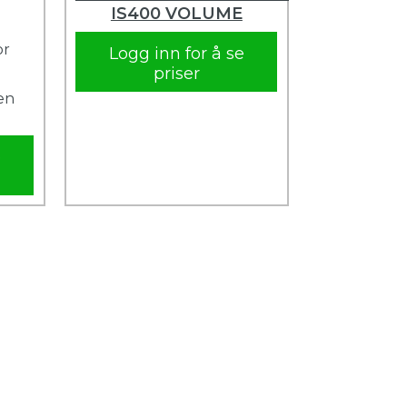
IS400 VOLUME
or
Logg inn for å se
priser
en
e