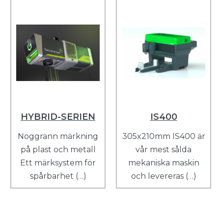
HYBRID-SERIEN
IS400
Noggrann märkning
305x210mm IS400 är
på plast och metall
vår mest sålda
Ett märksystem för
mekaniska maskin
spårbarhet (…)
och levereras (…)