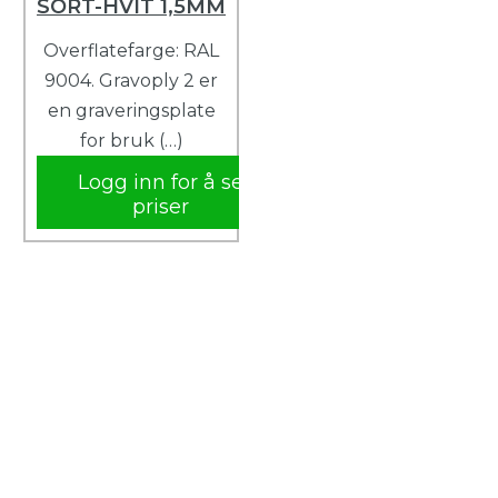
SORT-HVIT 1,5MM
Overflatefarge: RAL
9004. Gravoply 2 er
en graveringsplate
for bruk (…)
Logg inn for å se
priser