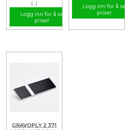
(…)
Logg inn for å se
priser
Logg inn for å se
priser
GRAVOPLY 2 371