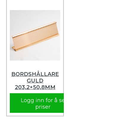
BORDSHÅLLARE
GULD
203,2×50,8MM
Logg inn for å se
priser