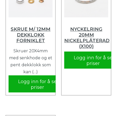
SKRUE M/ 12MM
NYCKELRING
DEKKLOKK
20MM
FORNIKLET
NICKELPLÄTERAD
(X100)
Skruer 20X4mm
Logg inn for å se
med senkhode og et
priser
pent dekklokk som
kan (…)
Logg inn for å se
priser