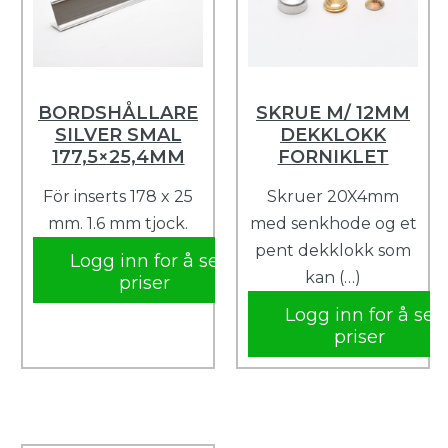
BORDSHÅLLARE
SKRUE M/ 12MM
SILVER SMAL
DEKKLOKK
177,5×25,4MM
FORNIKLET
För inserts 178 x 25
Skruer 20X4mm
mm. 1.6 mm tjock.
med senkhode og et
pent dekklokk som
Logg inn for å se
kan (…)
priser
Logg inn for å se
priser