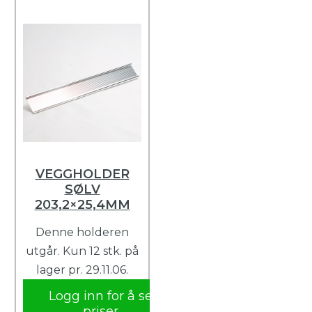
VEGGHOLDER
SØLV
203,2×25,4MM
Denne holderen
utgår. Kun 12 stk. på
lager pr. 29.11.06.
Logg inn for å se
priser