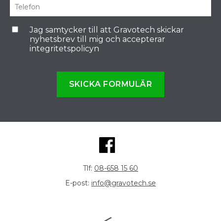
Jag samtycker till att Gravotech skickar
nyhetsbrev till mig och accepterar
integritetspolicyn
SKICKA FORMULÄR
Tlf:
08-658 15 60
E-post:
info@gravotech.se