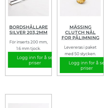
BORDSHÅLLARE
MÄSSING
SILVER 203,2MM
CLUTCH NÅL
FOR PÅLIMNING
För inserts 200 mm,
Levereras i paket
1.6 mm tjock.
med 50 stycken.
Logg inn for å se
priser
Logg inn for å se
priser