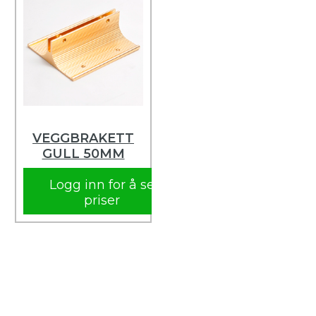
VEGGBRAKETT
GULL 50MM
Logg inn for å se
priser