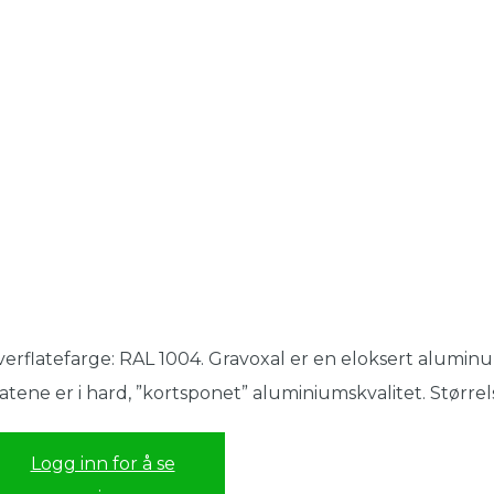
erflatefarge: RAL 1004. Gravoxal er en eloksert aluminum
atene er i hard, ”kortsponet” aluminiumskvalitet. Stør
Logg inn for å se