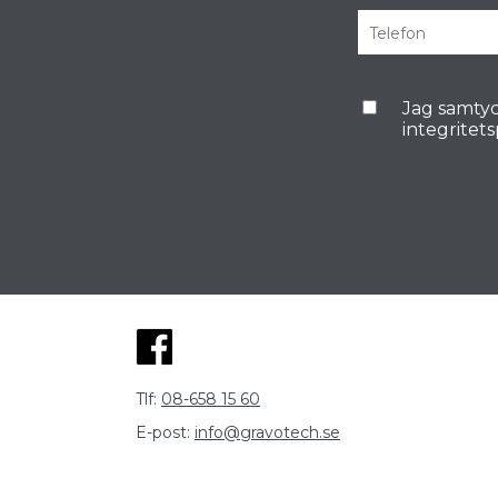
Jag samtyc
integritet
Tlf:
08-658 15 60
E-post:
info@gravotech.se