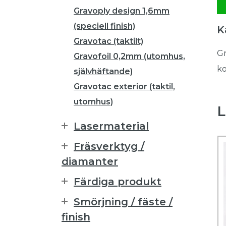
Gravoply design 1,6mm
(speciell finish)
K
Gravotac (taktilt)
Gr
Gravofoil 0,2mm (utomhus,
ko
självhäftande)
Gravotac exterior (taktil,
utomhus)
L
Lasermaterial
Fräsverktyg /
diamanter
Färdiga produkt
Smörjning / fäste /
finish