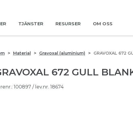
ER
TJÄNSTER
RESURSER
OM OSS
em
Material
Gravoxal (aluminium)
GRAVOXAL 672 G
GRAVOXAL 672 GULL BLAN
renr.:
100897
/ lev.nr. 18674