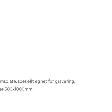
splate, spesiellt egnet for gravering.
relse 500x1000mm.