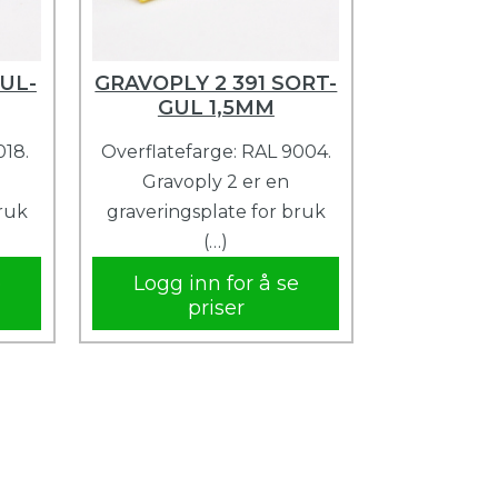
UL-
GRAVOPLY 2 391 SORT-
GUL 1,5MM
018.
Overflatefarge: RAL 9004.
Gravoply 2 er en
bruk
graveringsplate for bruk
(…)
e
Logg inn for å se
priser