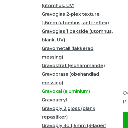
(utomhus, UV)
Gravoglas 2-plex texture
1,6mm (utomhus, anti-reflex)
Gravoglas 1 bakside (utomhus,
blank, UV)
Gravometall (lakkerad
messing)
Gravostrat (eldhämmande)
Gravobrass (obehandlad
messing)
Gravoxal (aluminium)
Ov
Gravoacryl
Pl
Gravoply 2 gloss (blank,
repasäker)
Gravoply 3c 1,6mm (3-lager)