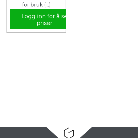
for bruk (…)
Logg inn for å se
priser