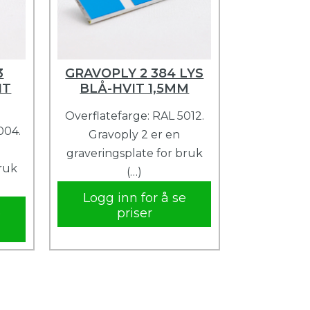
3
GRAVOPLY 2 384 LYS
IT
BLÅ-HVIT 1,5MM
Overflatefarge: RAL 5012.
004.
Gravoply 2 er en
graveringsplate for bruk
bruk
(…)
Logg inn for å se
e
priser