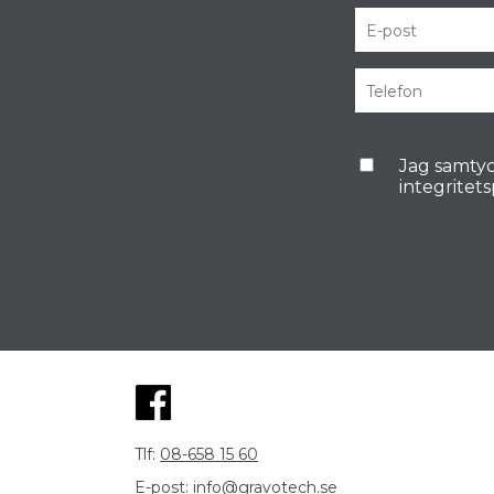
Jag samtyc
integritet
Tlf:
08-658 15 60
E-post:
info@gravotech.se