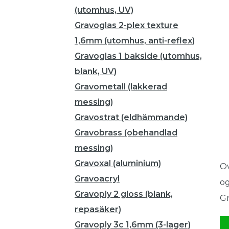
(utomhus, UV)
Gravoglas 2-plex texture
1,6mm (utomhus, anti-reflex)
Gravoglas 1 bakside (utomhus,
blank, UV)
Gravometall (lakkerad
messing)
Gravostrat (eldhämmande)
Gravobrass (obehandlad
messing)
Gravoxal (aluminium)
Ov
Gravoacryl
og
Gravoply 2 gloss (blank,
Gr
repasäker)
Gravoply 3c 1,6mm (3-lager)