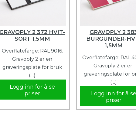
GRAVOPLY 2 372 HVIT-
GRAVOPLY 2 38
SORT 1,5MM
BURGUNDER-HV
1,5MM
Overflatefarge: RAL 9016.
Overflatefarge: RAL 4
Gravoply 2 er en
Gravoply 2 er en
graveringsplate for bruk
graveringsplate for 
(…)
(…)
Logg inn for å se
priser
Logg inn for å s
priser