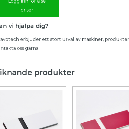
Logg inn for å se
priser
an vi hjälpa dig?
avotech erbjuder ett stort urval av maskiner, produkter
ntakta oss gärna.
iknande produkter