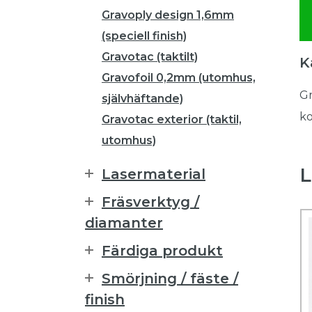
Gravoply design 1,6mm
(speciell finish)
Gravotac (taktilt)
K
Gravofoil 0,2mm (utomhus,
Gr
självhäftande)
ko
Gravotac exterior (taktil,
utomhus)
L
Lasermaterial
Fräsverktyg /
diamanter
Färdiga produkt
Smörjning / fäste /
finish