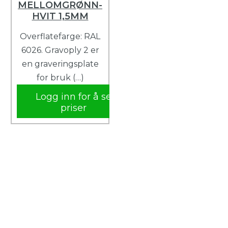
MELLOMGRØNN-
HVIT 1,5MM
Overflatefarge: RAL
6026. Gravoply 2 er
en graveringsplate
for bruk (…)
Logg inn for å se
priser