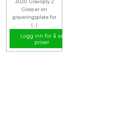
3020. Gravoply 2
Gloss er en
graveringsplate for
(…)
Logg inn for å se
priser