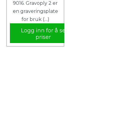
9016. Gravoply 2 er
en graveringsplate
for bruk (…)
Logg inn for å se
priser