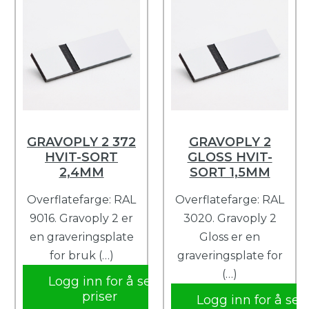
GRAVOPLY 2 372
GRAVOPLY 2
HVIT-SORT
GLOSS HVIT-
2,4MM
SORT 1,5MM
Overflatefarge: RAL
Overflatefarge: RAL
9016. Gravoply 2 er
3020. Gravoply 2
en graveringsplate
Gloss er en
for bruk (…)
graveringsplate for
(…)
Logg inn for å se
priser
Logg inn for å se