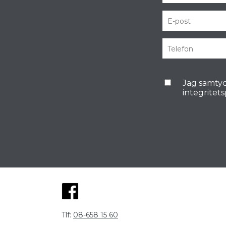
Jag samtyc
integritet
Tlf:
08-658 15 60