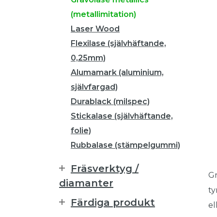
(metallimitation)
Laser Wood
Flexilase (självhäftande,
0,25mm)
Alumamark (aluminium,
självfargad)
Durablack (milspec)
Stickalase (självhäftande,
folie)
Rubbalase (stämpelgummi)
Fräsverktyg /
Gr
diamanter
ty
Färdiga produkt
el