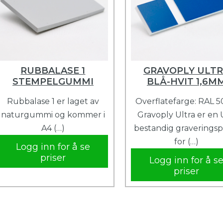
RUBBALASE 1
GRAVOPLY ULT
STEMPELGUMMI
BLÅ-HVIT 1,6M
Rubbalase 1 er laget av
Overflatefarge: RAL 5
naturgummi og kommer i
Gravoply Ultra er en 
A4 (…)
bestandig graveringsp
for (…)
Logg inn for å se
priser
Logg inn for å s
priser