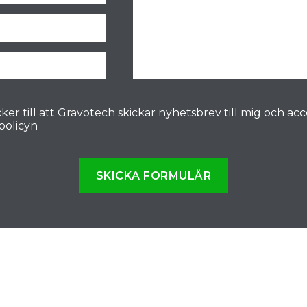
ker till att Gravotech skickar nyhetsbrev till mig och ac
spolicyn
SKICKA FORMULÄR