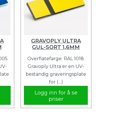
RA
GRAVOPLY ULTRA
M
GUL-SORT 1,6MM
005.
Overflatefarge: RAL 1018.
UV-
Gravoply Ultra er en UV-
late
bestandig graveringsplate
for (…)
e
Logg inn for å se
priser