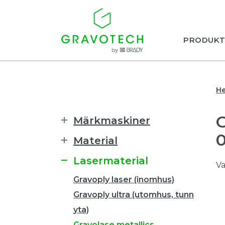
PRODUKT
H
Märkmaskiner
0
Material
Lasermaterial
Va
Gravoply laser (inomhus)
Gravoply ultra (utomhus, tunn
yta)
Gravolase metallics