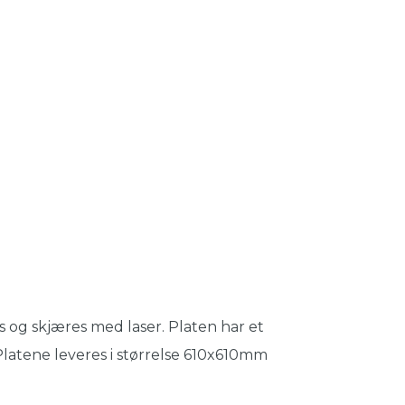
s og skjæres med laser. Platen har et
. Platene leveres i størrelse 610x610mm