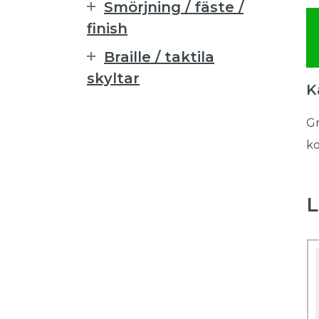
Smörjning / fäste /
finish
Braille / taktila
skyltar
K
Gr
ko
L