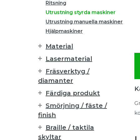
Ritsning
Utrustning styrda maskiner
Utrustning manuella maskiner
Hjälpmaskiner
Material
Lasermaterial
Fräsverktyg /
diamanter
K
Färdiga produkt
Gr
Smörjning / fäste /
ko
finish
Braille / taktila
skyltar
L