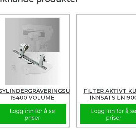
SYLINDERGRAVERINGSUTSTYR,
FILTER AKTIVT K
IS400 VOLUME
INNSATS LNI90
Logg inn for å se
Logg inn for å s
priser
priser