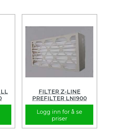
ULL
FILTER Z-LINE
0
PREFILTER LNI900
e
Logg inn for å se
priser