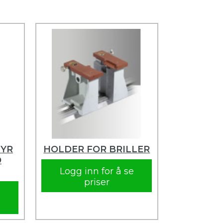
YR
HOLDER FOR BRILLER
D
Logg inn for å se
priser
e