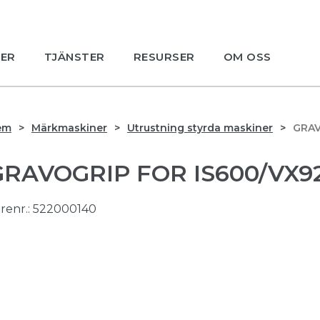
ER
TJÄNSTER
RESURSER
OM OSS
em
Märkmaskiner
Utrustning styrda maskiner
GRAV
GRAVOGRIP FOR IS600/VX9
renr.:
522000140