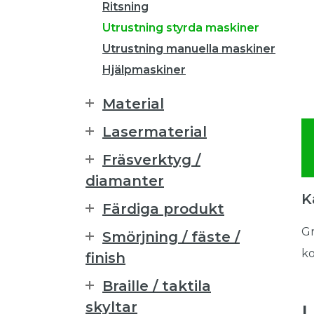
Ritsning
Utrustning styrda maskiner
Utrustning manuella maskiner
Hjälpmaskiner
Material
Lasermaterial
Fräsverktyg /
diamanter
K
Färdiga produkt
Gr
Smörjning / fäste /
ko
finish
Braille / taktila
skyltar
L