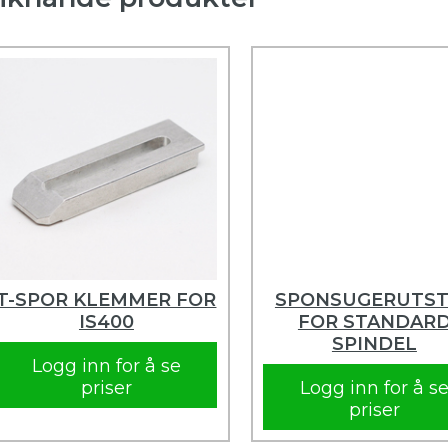
T-SPOR KLEMMER FOR
SPONSUGERUTST
IS400
FOR STANDAR
SPINDEL
Logg inn for å se
priser
Logg inn for å s
priser