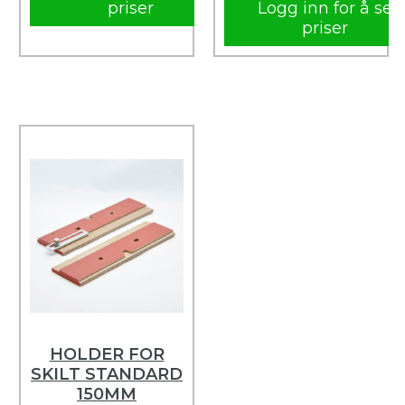
priser
Logg inn for å se
priser
HOLDER FOR
SKILT STANDARD
150MM