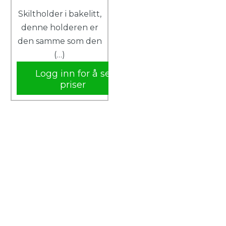
Skiltholder i bakelitt,
denne holderen er
den samme som den
(…)
Logg inn for å se
priser