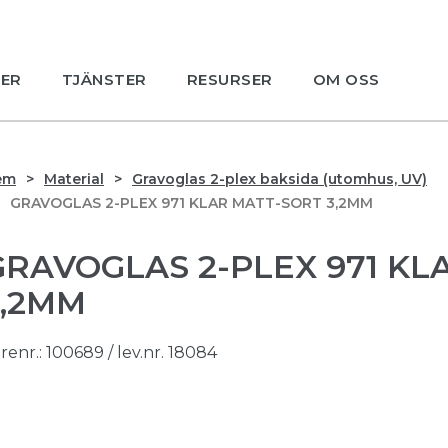
ER
TJÄNSTER
RESURSER
OM OSS
em
Material
Gravoglas 2-plex baksida (utomhus, UV)
GRAVOGLAS 2-PLEX 971 KLAR MATT-SORT 3,2MM
GRAVOGLAS 2-PLEX 971 KL
3,2MM
renr.:
100689
/ lev.nr. 18084