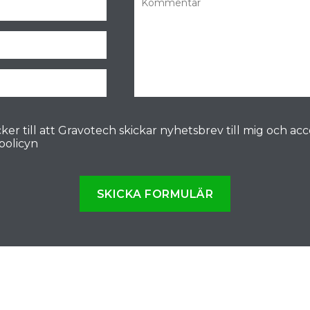
ker till att Gravotech skickar nyhetsbrev till mig och ac
spolicyn
SKICKA FORMULÄR