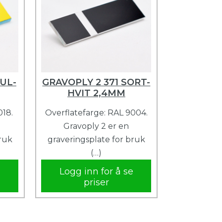
UL-
GRAVOPLY 2 371 SORT-
HVIT 2,4MM
018.
Overflatefarge: RAL 9004.
Gravoply 2 er en
bruk
graveringsplate for bruk
(…)
e
Logg inn for å se
priser