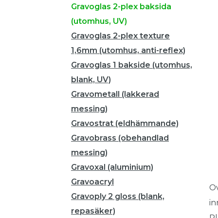
Gravoglas 2-plex baksida
(utomhus, UV)
Gravoglas 2-plex texture
1,6mm (utomhus, anti-reflex)
Gravoglas 1 bakside (utomhus,
blank, UV)
Gravometall (lakkerad
messing)
Gravostrat (eldhämmande)
Gravobrass (obehandlad
messing)
Gravoxal (aluminium)
Gravoacryl
Ov
Gravoply 2 gloss (blank,
in
repasäker)
Pl