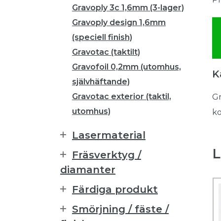
Gravoply 3c 1,6mm (3-lager)
Gravoply design 1,6mm
(speciell finish)
Gravotac (taktilt)
Gravofoil 0,2mm (utomhus,
K
självhäftande)
Gravotac exterior (taktil,
Gr
utomhus)
ko
Lasermaterial
L
Fräsverktyg /
diamanter
Färdiga produkt
Smörjning / fäste /