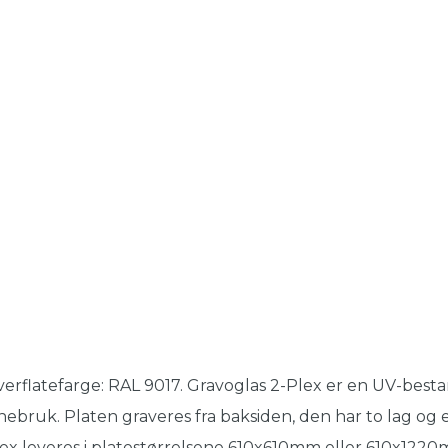
erflatefarge: RAL 9017. Gravoglas 2-Plex er en UV-besta
nebruk. Platen graveres fra baksiden, den har to lag og e
ex leveres i platestørrelsene 610x610mm eller 610x122