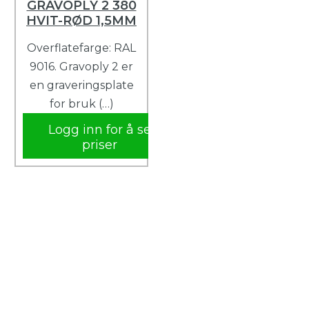
GRAVOPLY 2 380
HVIT-RØD 1,5MM
Overflatefarge: RAL
9016. Gravoply 2 er
en graveringsplate
for bruk (…)
Logg inn for å se
priser