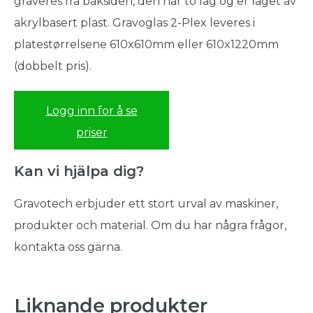
graveres fra baksiden, den har to lag og er laget av
akrylbasert plast. Gravoglas 2-Plex leveres i
platestørrelsene 610x610mm eller 610x1220mm
(dobbelt pris).
Logg inn for å se
priser
Kan vi hjälpa dig?
Gravotech erbjuder ett stort urval av maskiner,
produkter och material. Om du har några frågor,
kontakta oss gärna.
Liknande produkter