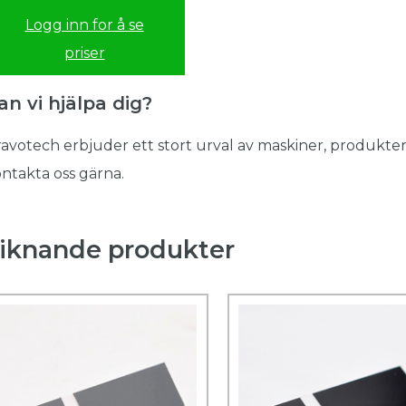
Logg inn for å se
priser
an vi hjälpa dig?
avotech erbjuder ett stort urval av maskiner, produkter
ntakta oss gärna.
iknande produkter