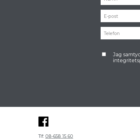
Jag samtyc
integritet
Tlf:
08-658 15 60