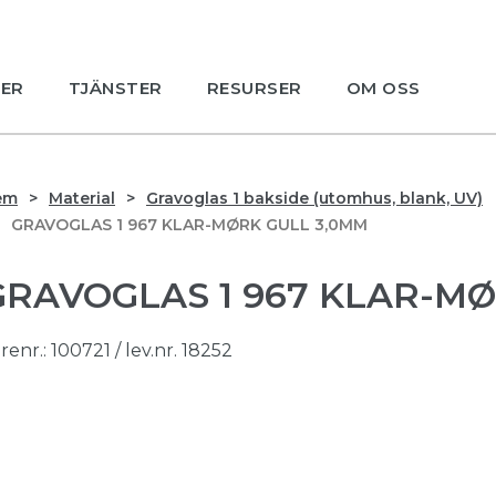
ER
TJÄNSTER
RESURSER
OM OSS
em
Material
Gravoglas 1 bakside (utomhus, blank, UV)
GRAVOGLAS 1 967 KLAR-MØRK GULL 3,0MM
GRAVOGLAS 1 967 KLAR-MØ
renr.:
100721
/ lev.nr. 18252