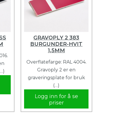
SS
GRAVOPLY 2 383
MM
BURGUNDER-HVIT
1,5MM
016.
Overflatefarge: RAL 4004.
en
Gravoply 2 er en
(…)
graveringsplate for bruk
e
(…)
Logg inn for å se
priser