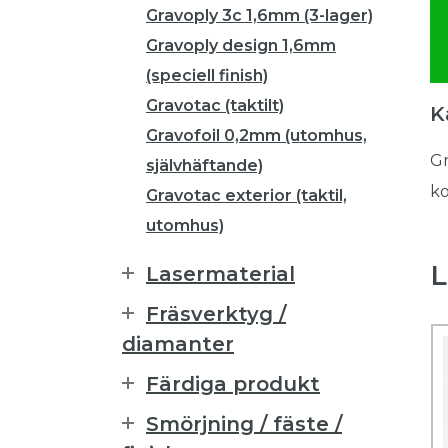
Gravoply 3c 1,6mm (3-lager)
Gravoply design 1,6mm
(speciell finish)
Gravotac (taktilt)
K
Gravofoil 0,2mm (utomhus,
Gr
självhäftande)
ko
Gravotac exterior (taktil,
utomhus)
L
Lasermaterial
Fräsverktyg /
diamanter
Färdiga produkt
Smörjning / fäste /