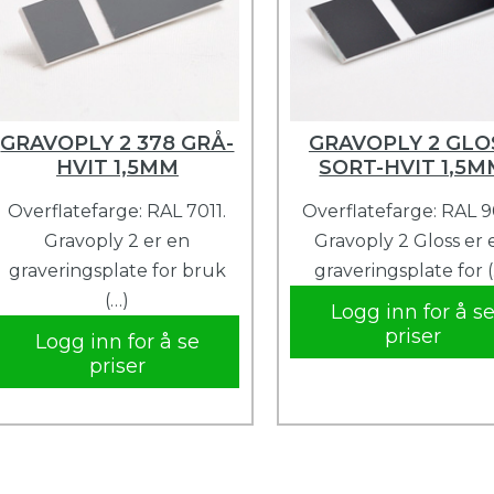
GRAVOPLY 2 378 GRÅ-
GRAVOPLY 2 GLO
HVIT 1,5MM
SORT-HVIT 1,5
Overflatefarge: RAL 7011.
Overflatefarge: RAL 9
Gravoply 2 er en
Gravoply 2 Gloss er 
graveringsplate for bruk
graveringsplate for 
(…)
Logg inn for å s
priser
Logg inn for å se
priser