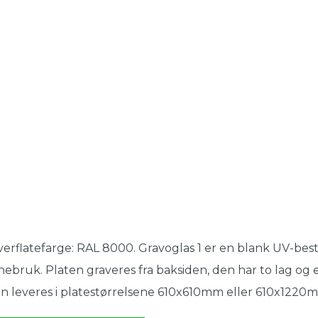
erflatefarge: RAL 8000. Gravoglas 1 er en blank UV-best
nebruk. Platen graveres fra baksiden, den har to lag og e
n leveres i platestørrelsene 610x610mm eller 610x1220m