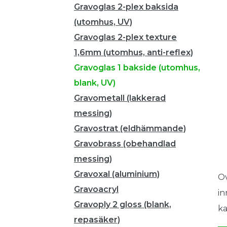
Gravoglas 2-plex baksida
(utomhus, UV)
Gravoglas 2-plex texture
1,6mm (utomhus, anti-reflex)
Gravoglas 1 bakside (utomhus,
blank, UV)
Gravometall (lakkerad
messing)
Gravostrat (eldhämmande)
Gravobrass (obehandlad
messing)
Gravoxal (aluminium)
Ov
Gravoacryl
in
Gravoply 2 gloss (blank,
ka
repasäker)