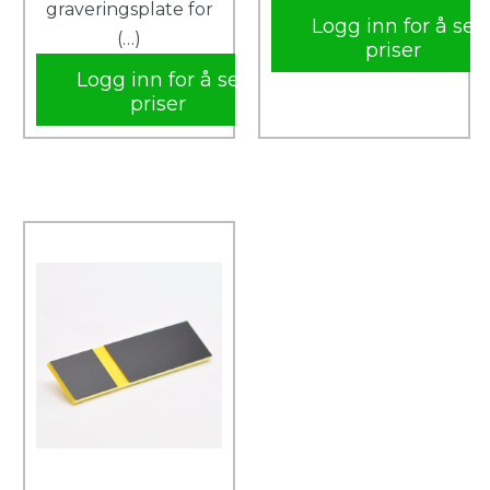
graveringsplate for
Logg inn for å se
(…)
priser
Logg inn for å se
priser