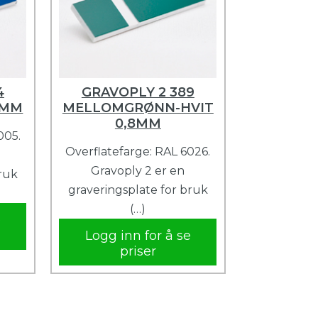
4
GRAVOPLY 2 389
5MM
MELLOMGRØNN-HVIT
0,8MM
005.
Overflatefarge: RAL 6026.
Gravoply 2 er en
bruk
graveringsplate for bruk
(…)
e
Logg inn for å se
priser