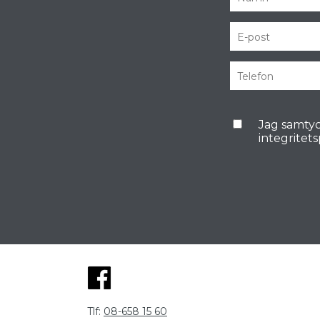
Jag samtyc
integritet
Tlf:
08-658 15 60