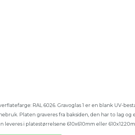
erflatefarge: RAL 6026. Gravoglas 1 er en blank UV-best
nebruk. Platen graveres fra baksiden, den har to lag og e
n leveres i platestørrelsene 610x610mm eller 610x1220m