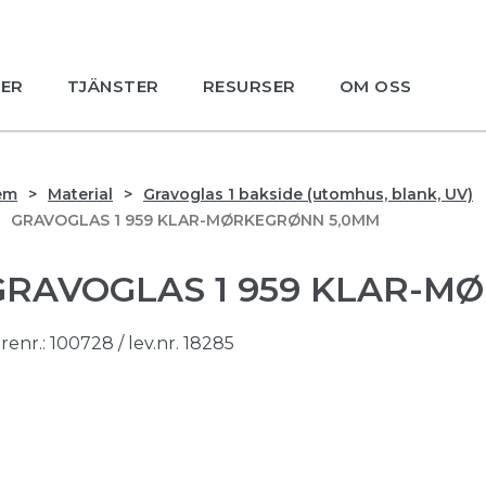
ER
TJÄNSTER
RESURSER
OM OSS
em
Material
Gravoglas 1 bakside (utomhus, blank, UV)
GRAVOGLAS 1 959 KLAR-MØRKEGRØNN 5,0MM
GRAVOGLAS 1 959 KLAR-M
renr.:
100728
/ lev.nr. 18285