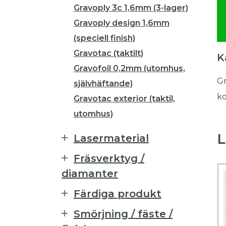
Gravoply 3c 1,6mm (3-lager)
Gravoply design 1,6mm
(speciell finish)
Gravotac (taktilt)
K
Gravofoil 0,2mm (utomhus,
Gr
självhäftande)
ko
Gravotac exterior (taktil,
utomhus)
L
Lasermaterial
Fräsverktyg /
diamanter
Färdiga produkt
Smörjning / fäste /