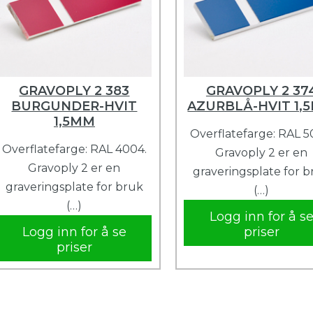
GRAVOPLY 2 383
GRAVOPLY 2 37
BURGUNDER-HVIT
AZURBLÅ-HVIT 1,
1,5MM
Overflatefarge: RAL 5
Overflatefarge: RAL 4004.
Gravoply 2 er en
Gravoply 2 er en
graveringsplate for 
graveringsplate for bruk
(…)
(…)
Logg inn for å s
Logg inn for å se
priser
priser