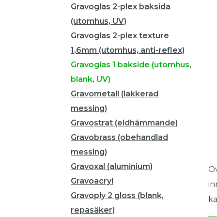
Gravoglas 2-plex baksida
(utomhus, UV)
Gravoglas 2-plex texture
1,6mm (utomhus, anti-reflex)
Gravoglas 1 bakside (utomhus,
blank, UV)
Gravometall (lakkerad
messing)
Gravostrat (eldhämmande)
Gravobrass (obehandlad
messing)
Gravoxal (aluminium)
Ov
Gravoacryl
in
Gravoply 2 gloss (blank,
ka
repasäker)