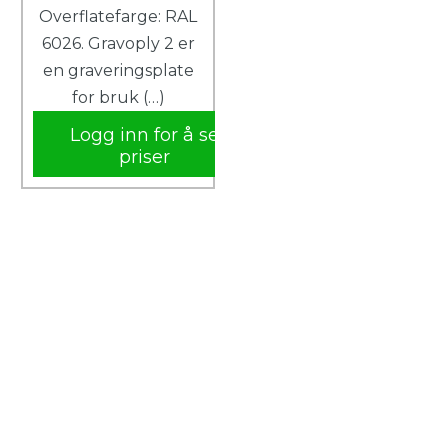
Overflatefarge: RAL
6026. Gravoply 2 er
en graveringsplate
for bruk (…)
Logg inn for å se
priser