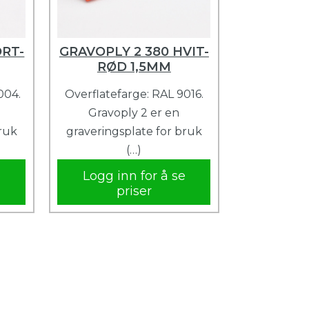
ORT-
GRAVOPLY 2 380 HVIT-
RØD 1,5MM
004.
Overflatefarge: RAL 9016.
Gravoply 2 er en
bruk
graveringsplate for bruk
(…)
e
Logg inn for å se
priser