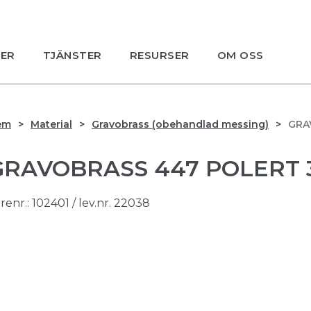
ER
TJÄNSTER
RESURSER
OM OSS
em
Material
Gravobrass (obehandlad messing)
GRA
GRAVOBRASS 447 POLERT 
renr.:
102401
/ lev.nr. 22038