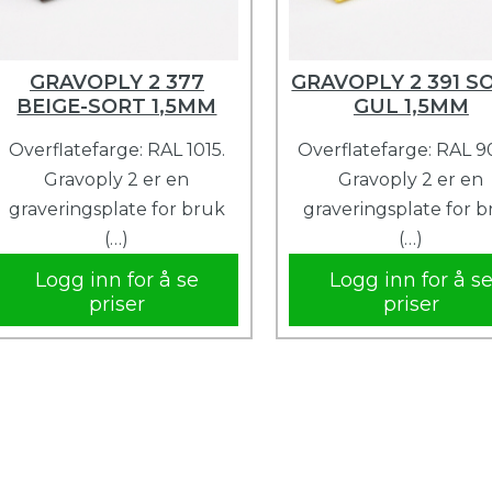
GRAVOPLY 2 377
GRAVOPLY 2 391 S
BEIGE-SORT 1,5MM
GUL 1,5MM
Overflatefarge: RAL 1015.
Overflatefarge: RAL 9
Gravoply 2 er en
Gravoply 2 er en
graveringsplate for bruk
graveringsplate for 
(…)
(…)
Logg inn for å se
Logg inn for å s
priser
priser