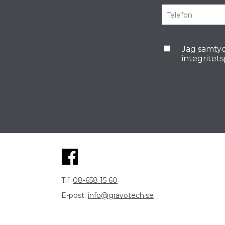
Jag samtyc
integritet
Tlf:
08-658 15 60
E-post:
info@gravotech.se