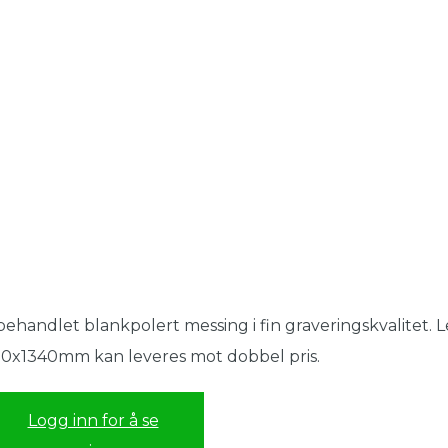
ehandlet blankpolert messing i fin graveringskvalitet. 
0x1340mm kan leveres mot dobbel pris.
Logg inn for å se