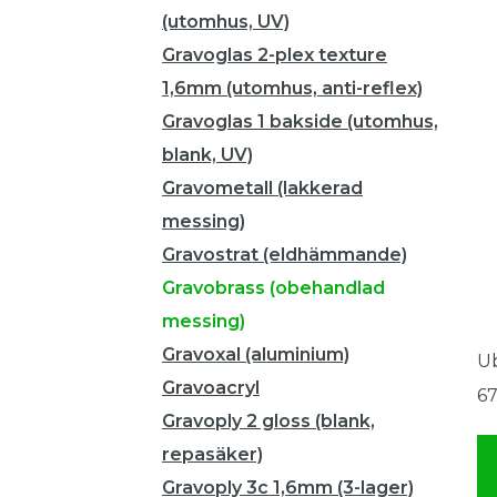
(utomhus, UV)
Gravoglas 2-plex texture
1,6mm (utomhus, anti-reflex)
Gravoglas 1 bakside (utomhus,
blank, UV)
Gravometall (lakkerad
messing)
Gravostrat (eldhämmande)
Gravobrass (obehandlad
messing)
Gravoxal (aluminium)
Ub
Gravoacryl
67
Gravoply 2 gloss (blank,
repasäker)
Gravoply 3c 1,6mm (3-lager)