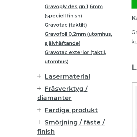
Gravoply design 1,6mm
(speciell finish)
K
Gravotac (taktilt)
Gr
Gravofoil 0,2mm (utomhus,
ko
självhäftande)
Gravotac exterior (taktil,
utomhus)
L
Lasermaterial
Fräsverktyg /
diamanter
Färdiga produkt
Smörjning / fäste /
finish