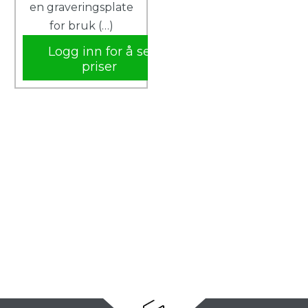
en graveringsplate
for bruk (…)
Logg inn for å se
priser