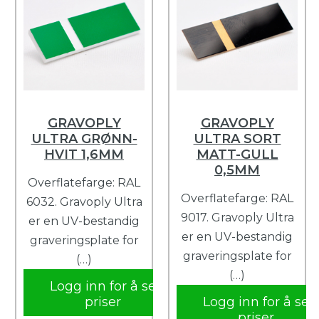
GRAVOPLY
GRAVOPLY
ULTRA GRØNN-
ULTRA SORT
HVIT 1,6MM
MATT-GULL
0,5MM
Overflatefarge: RAL
Overflatefarge: RAL
6032. Gravoply Ultra
9017. Gravoply Ultra
er en UV-bestandig
er en UV-bestandig
graveringsplate for
graveringsplate for
(…)
(…)
Logg inn for å se
priser
Logg inn for å se
priser