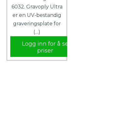
6032. Gravoply Ultra
er en UV-bestandig
graveringsplate for
(…)
Logg inn for å se
priser