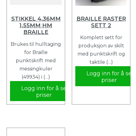
STIKKEL 4,36MM
BRAILLE RASTER
1,55MM HM
SETT 2
BRAILLE
Komplett sett for
Brukes til hulltaging
produksjon av skilt
for Braille
med punktskrift og
punktskrift med
taktile (…)
messingkuler
Logg inn for å se
(49934) i (…)
priser
Logg inn for å se
priser